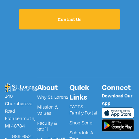
Contact Us
About
Quick
Connect
Links
Download Our
140
Why St. Lorenz
App
Churchgrove
FACTS –
Mission &
Road
Family Portal
Values
Frankenmuth,
Shop Scrip
Faculty &
MI 48734
Staff
Schedule A
989-652-
Tour